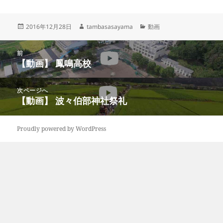
投
作
カ
2016年12月28日
tambasasayama
動画
稿
成
テ
日:
者
ゴ
投
リ
前
稿
【動画】 鳳鳴高校
ー
前
ナ
の
ビ
投
次ページへ
ゲ
稿:
【動画】 波々伯部神社祭礼
次
ー
の
シ
投
ョ
Proudly powered by WordPress
稿:
ン