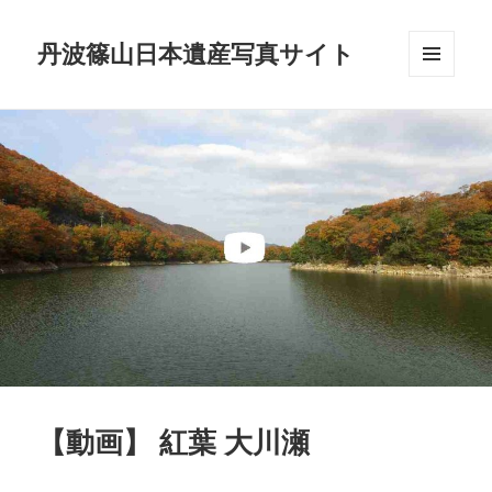
丹波篠山日本遺産写真サイト
メニュ
ーとウ
ィジェ
ット
【動画】 紅葉 大川瀬