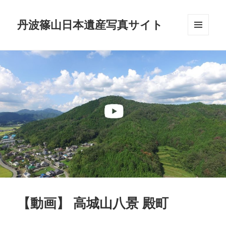
丹波篠山日本遺産写真サイト
メニュ
ーとウ
ィジェ
ット
【動画】 高城山八景 殿町