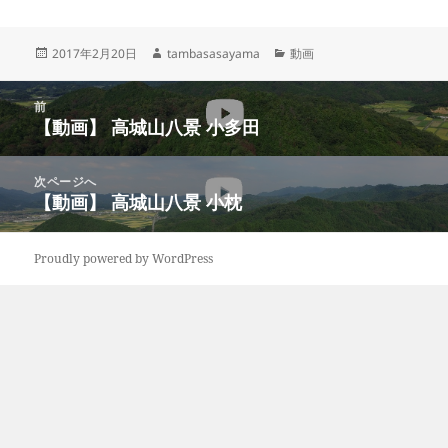
投
作
カ
2017年2月20日
tambasasayama
動画
稿
成
テ
日:
者
ゴ
投
リ
前
稿
【動画】 高城山八景 小多田
ー
前
ナ
の
ビ
投
次ページへ
ゲ
稿:
【動画】 高城山八景 小枕
次
ー
の
シ
投
ョ
Proudly powered by WordPress
稿:
ン